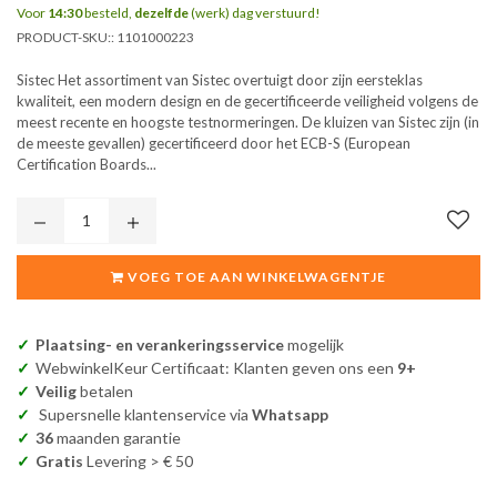
Voor
14:30
besteld,
dezelfde
(werk) dag verstuurd!
PRODUCT-SKU::
1101000223
Sistec Het assortiment van Sistec overtuigt door zijn eersteklas
kwaliteit, een modern design en de gecertificeerde veiligheid volgens de
meest recente en hoogste testnormeringen. De kluizen van Sistec zijn (in
de meeste gevallen) gecertificeerd door het ECB-S (European
Certification Boards...
VOEG TOE AAN WINKELWAGENTJE
Plaatsing- en verankeringsservice
mogelijk
WebwinkelKeur Certificaat: Klanten geven ons een
9+
Veilig
betalen
Supersnelle klantenservice via
Whatsapp
36
maanden garantie
Gratis
Levering > € 50