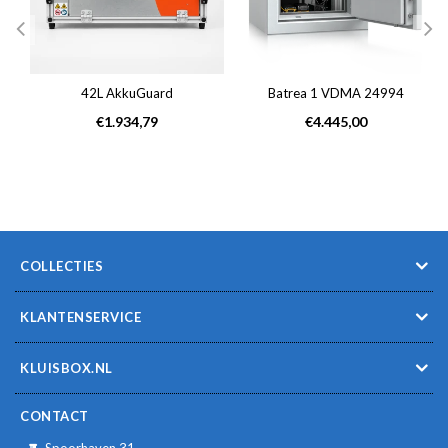
42L AkkuGuard
Batrea 1 VDMA 24994
Normale
Normale
€1.934,79
€4.445,00
prijs
prijs
COLLECTIES
KLANTENSERVICE
KLUISBOX.NL
CONTACT
Spoorhaven 31,