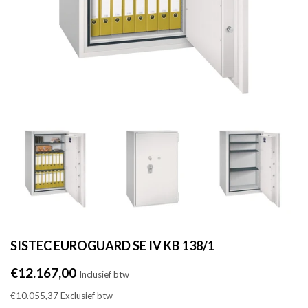
SISTEC EUROGUARD SE IV KB 138/1
Normale
€12.167,00
Inclusief btw
prijs
€10.055,37
Exclusief btw