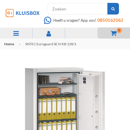
INDIEN
0850162062
Heeft u vragen? App ons!
0
expand/collapse
Home
›
SISTEC Euroguard SE IV KB 138/1