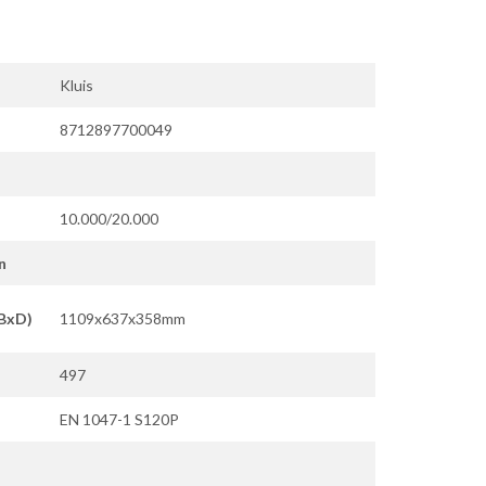
Kluis
8712897700049
10.000/20.000
n
xBxD)
1109x637x358mm
497
EN 1047-1 S120P