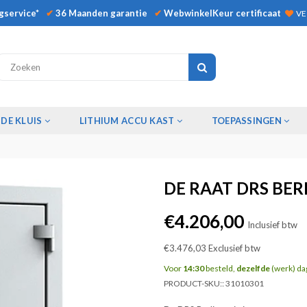
gservice*
✔
36 Maanden garantie
✔
WebwinkelKeur certificaat
VE
INDIENEN
DE KLUIS
LITHIUM ACCU KAST
TOEPASSINGEN
DE RAAT DRS BER
Normale
€4.206,00
Inclusief btw
prijs
€3.476,03
Exclusief btw
Voor
14:30
besteld,
dezelfde
(werk) da
PRODUCT-SKU::
31010301