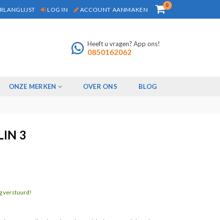
0
RLANGLIJST
LOG IN
ACCOUNT AANMAKEN
Heeft u vragen? App ons!
0850162062
ONZE MERKEN
OVER ONS
BLOG
LIN 3
g verstuurd!