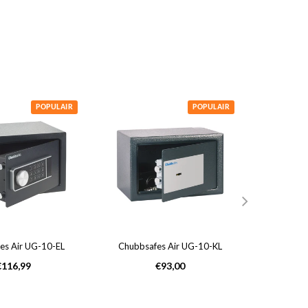
POPULAIR
POPULAIR
es Air UG-10-EL
Chubbsafes Air UG-10-KL
Chubbsa
ormale
Normale
€116,99
€93,00
rijs
prijs