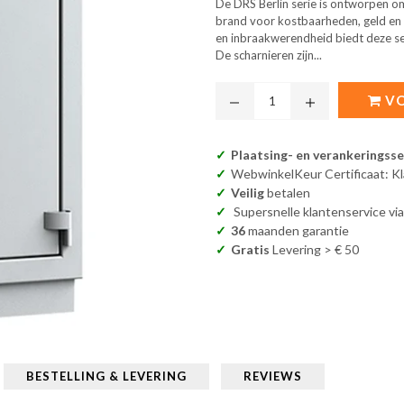
De DRS Berlin serie is ontworpen 
brand voor kostbaarheden, geld e
en inbraakwerendheid biedt deze se
De scharnieren zijn...
VO
Plaatsing- en verankeringsse
WebwinkelKeur Certificaat: K
Veilig
betalen
Supersnelle klantenservice vi
36
maanden garantie
Gratis
Levering > € 50
BESTELLING & LEVERING
REVIEWS