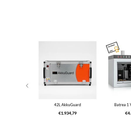
Air UG-15-KL
42L AkkuGuard
Batrea 
male
Normale
No
2,00
€1.934,79
€4
s
prijs
prij