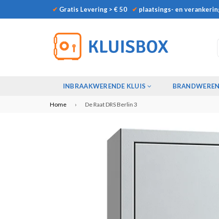
✔
Gratis Levering > € 50
✔
plaatsings- en verankerin
INBRAAKWERENDE KLUIS
BRANDWEREN
Home
›
De Raat DRS Berlin 3