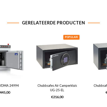
GERELATEERDE PRODUCTEN
POPULAIR
1 VDMA 24994
Chubbsafes Air Camperkluis
Chubbsaf
UG-25-EL
rmale
N
.445,00
s
Normale
p
€216,00
prijs