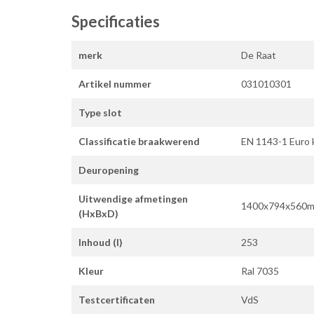
Specificaties
merk
De Raat
Artikel nummer
031010301
Type slot
Classificatie braakwerend
EN 1143-1 Euro 
Deuropening
Uitwendige afmetingen
1400x794x560
(HxBxD)
Inhoud (l)
253
Kleur
Ral 7035
Testcertificaten
VdS