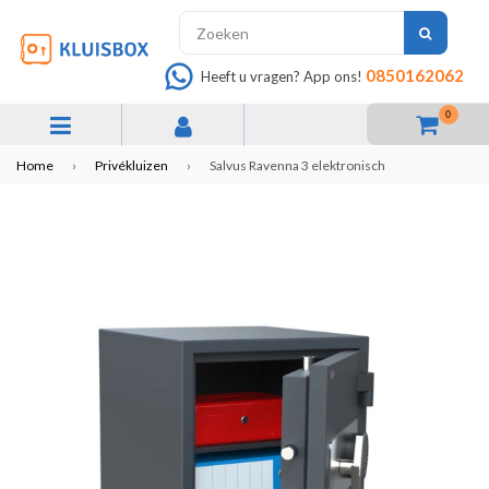
INDIEN
0850162062
Heeft u vragen? App ons!
0
expand/collapse
Home
›
Privékluizen
›
Salvus Ravenna 3 elektronisch