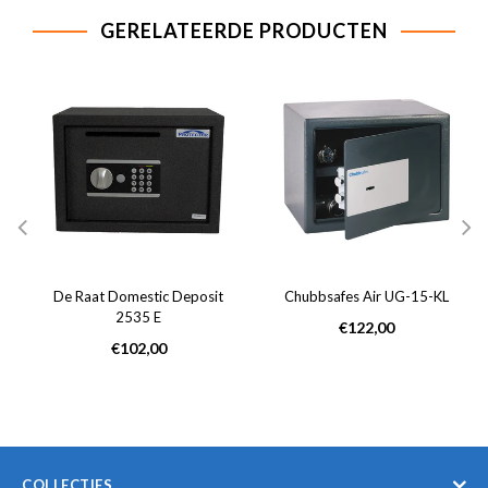
GERELATEERDE PRODUCTEN
De Raat Domestic Deposit
Chubbsafes Air UG-15-KL
2535 E
Normale
€122,00
Normale
prijs
€102,00
prijs
COLLECTIES