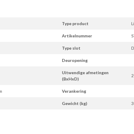
Type product
L
Artikelnummer
S
Type slot
D
Deuropening
Uitwendige afmetingen
2
(BxHxD)
m
Verankering
Gewicht (kg)
3