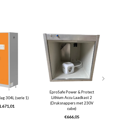
EproSafe Power & Protect
Li-ion Op
Lithium Accu Laadkast 2
lag 304L (serie 1)
(Druksnappers met 230V
p
ormale
1.671,01
cube)
ijs
Normale
€666,05
prijs