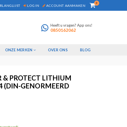
0
RLANGLIJST
LOG IN
ACCOUNT AANMAKEN
Heeft u vragen? App ons!
0850162062
ONZE MERKEN
OVER ONS
BLOG
 & PROTECT LITHIUM
4 (DIN-GENORMEERD
g verstuurd!