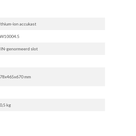
ithium-ion accukast
W10004.5
IN-genormeerd slot
78x465x670 mm
0,5 kg