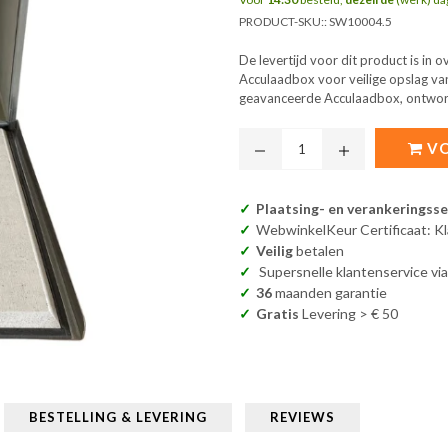
PRODUCT-SKU::
SW10004.5
De levertijd voor dit product is in
Acculaadbox voor veilige opslag va
geavanceerde Acculaadbox, ontworp
VO
Plaatsing- en verankeringsse
WebwinkelKeur Certificaat: K
Veilig
betalen
Supersnelle klantenservice vi
36
maanden garantie
Gratis
Levering > € 50
BESTELLING & LEVERING
REVIEWS