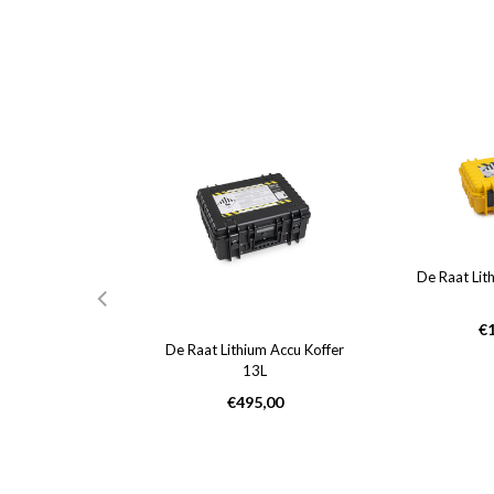
De Raat Lit
No
€
pri
wer & Protect
De Raat Lithium Accu Koffer
u Laadkast 4
13L
ers met 230V
Normale
€495,00
be)
prijs
male
6,10
s