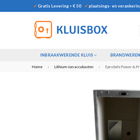
✔
Gratis Levering > € 50
✔
plaatsings- en verankerin
INBRAAKWERENDE KLUIS
BRANDWEREN
Home
›
Lithium-ion accukasten
›
EproSafe Power & Pr