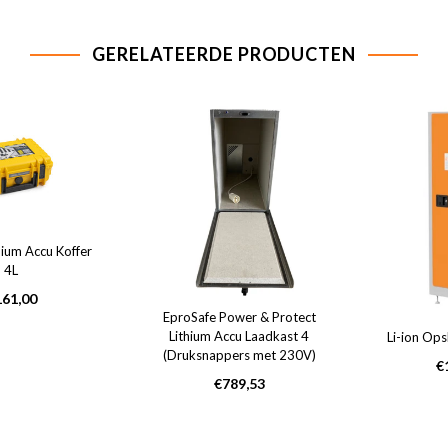
GERELATEERDE PRODUCTEN
hium Accu Koffer
4L
rmale
161,00
js
EproSafe Power & Protect
Lithium Accu Laadkast 4
Li-ion Ops
(Druksnappers met 230V)
N
€
Normale
pr
€789,53
prijs