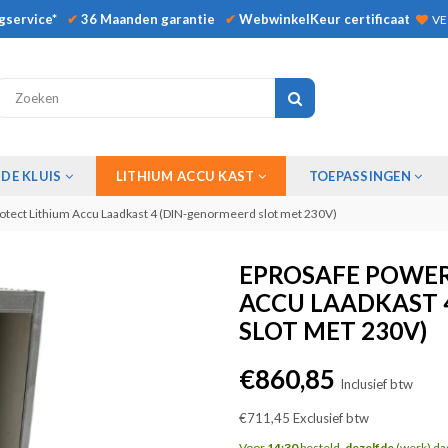
gservice*
✔
36 Maanden garantie
✔
WebwinkelKeur certificaat
VE
INDIENEN
DE KLUIS
LITHIUM ACCU KAST
TOEPASSINGEN
otect Lithium Accu Laadkast 4 (DIN-genormeerd slot met 230V)
EPROSAFE POWER
ACCU LAADKAST 
SLOT MET 230V)
Normale
€860,85
Inclusief btw
prijs
€711,45
Exclusief btw
Voor
14:30
besteld,
dezelfde
(werk) da