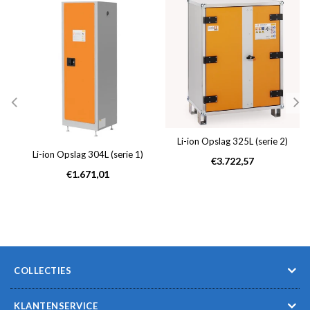
Li-ion Opslag 325L (serie 2)
Li-ion Opslag 304L (serie 1)
Normale
€3.722,57
Normale
prijs
€1.671,01
prijs
COLLECTIES
KLANTENSERVICE