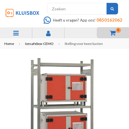
INDIEN
0850162062
Heeft u vragen? App ons!
0
expand/collapse
Home
›
Ionsafebox-CEMO
›
Stelling voor twee kasten