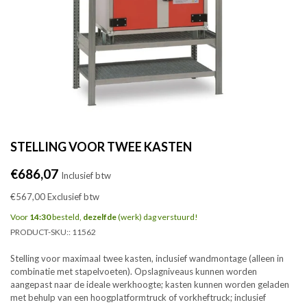
STELLING VOOR TWEE KASTEN
Normale
€686,07
Inclusief btw
prijs
€567,00
Exclusief btw
Voor
14:30
besteld,
dezelfde
(werk) dag verstuurd!
PRODUCT-SKU::
11562
Stelling voor maximaal twee kasten, inclusief wandmontage (alleen in
combinatie met stapelvoeten). Opslagniveaus kunnen worden
aangepast naar de ideale werkhoogte; kasten kunnen worden geladen
met behulp van een hoogplatformtruck of vorkheftruck; inclusief